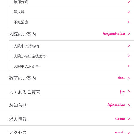
無痛分娩
婦人科
不妊治療
hospitalization
入院のご案内
入院中の持ち物
入院から出産後まで
入院中のお食事
class
教室のご案内
faq
よくあるご質問
information
お知らせ
recruit
求人情報
access
アクセス