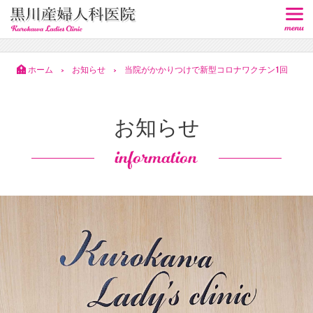
ホーム
お知らせ
当院がかかりつけで新型コロナワクチン1回
>
>
目、2回目が未接種の方のワクチン接種を行います
お知らせ
information