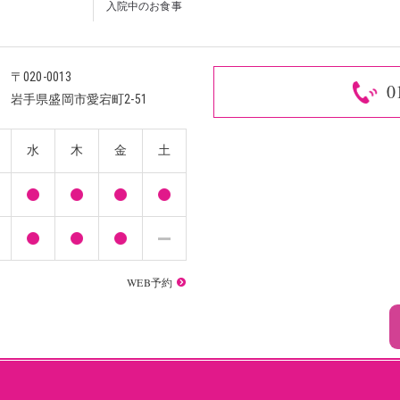
入院中のお食事
〒020-0013
0
岩手県盛岡市愛宕町2-51
水
木
金
土
WEB予約