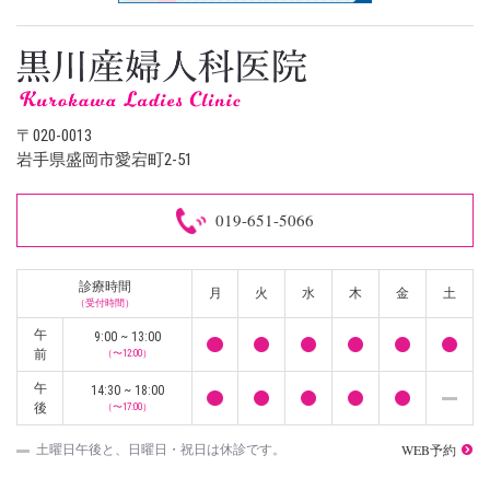
〒020-0013
岩手県盛岡市愛宕町2-51
019-651-5066
診療時間
月
火
水
木
金
土
（受付時間）
午
9:00 ~ 13:00
前
（〜12:00）
午
14:30 ~ 18:00
後
（〜17:00）
WEB予約
土曜日午後と、日曜日・祝日は休診です。