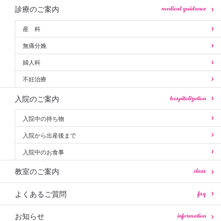
medical guidance
診療のご案内
産 科
無痛分娩
婦人科
不妊治療
hospitalization
入院のご案内
入院中の持ち物
入院から出産後まで
入院中のお食事
class
教室のご案内
faq
よくあるご質問
information
お知らせ