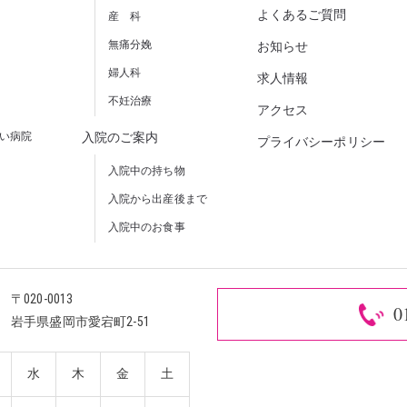
よくあるご質問
産 科
無痛分娩
お知らせ
婦人科
求人情報
不妊治療
アクセス
しい病院
入院のご案内
プライバシーポリシー
入院中の持ち物
入院から出産後まで
入院中のお食事
〒020-0013
0
岩手県盛岡市愛宕町2-51
水
木
金
土