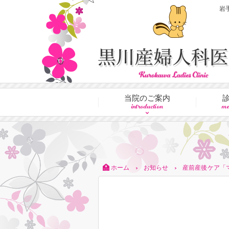
岩
当院のご案内
introduction
me
ホーム
お知らせ
産前産後ケア「
>
>