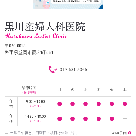
〒020-0013
岩手県盛岡市愛宕町2-51
019-651-5066
診療時間
月
火
水
木
金
土
（受付時間）
午
9:00 ~ 13:00
前
（〜12:00）
午
14:30 ~ 18:00
後
（〜17:00）
WEB予約
土曜日午後と、日曜日・祝日は休診です。