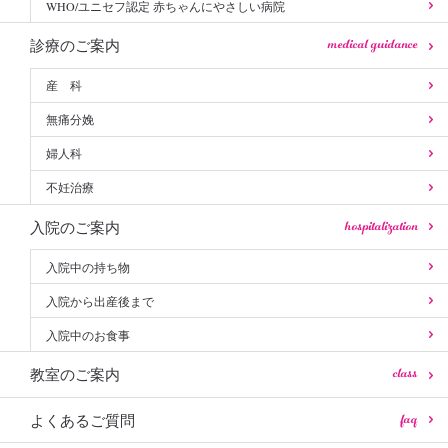
WHO/ユニセフ認定 赤ちゃんにやさしい病院
medical guidance
診療のご案内
産 科
無痛分娩
婦人科
不妊治療
hospitalization
入院のご案内
入院中の持ち物
入院から出産後まで
入院中のお食事
class
教室のご案内
faq
よくあるご質問