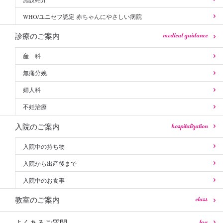
WHO/ユニセフ認定 赤ちゃんにやさしい病院
medical guidance
診療のご案内
産 科
無痛分娩
婦人科
不妊治療
hospitalization
入院のご案内
入院中の持ち物
入院から出産後まで
入院中のお食事
class
教室のご案内
faq
よくあるご質問