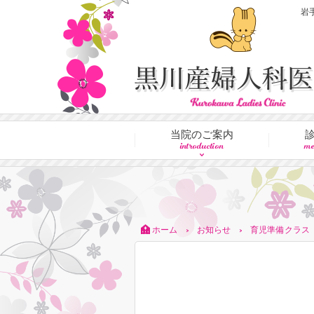
岩
当院のご案内
introduction
me
ホーム
お知らせ
育児準備クラス
>
>