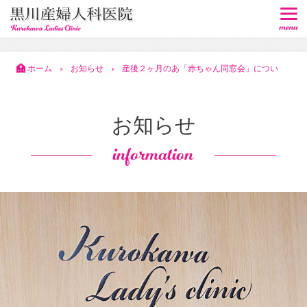
ホーム
お知らせ
産後２ヶ月のあ「赤ちゃん同窓会」につい
>
>
て
お知らせ
information