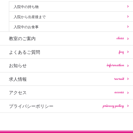
入院中の持ち物
入院から出産後まで
入院中のお食事
class
教室のご案内
faq
よくあるご質問
information
お知らせ
recruit
求人情報
access
アクセス
privacy policy
プライバシーポリシー