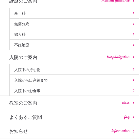
medical guidance
診療のご案内
産 科
無痛分娩
婦人科
不妊治療
hospitalization
入院のご案内
入院中の持ち物
入院から出産後まで
入院中のお食事
class
教室のご案内
faq
よくあるご質問
information
お知らせ