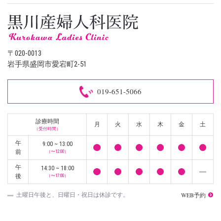
〒020-0013
岩手県盛岡市愛宕町2-51
019-651-5066
診療時間
月
火
水
木
金
土
（受付時間）
午
9:00 ~ 13:00
前
（〜12:00）
午
14:30 ~ 18:00
後
（〜17:00）
WEB予約
土曜日午後と、日曜日・祝日は休診です。