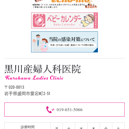
〒020-0013
岩手県盛岡市愛宕町2-51
019-651-5066
診療時間
月
火
水
木
金
土