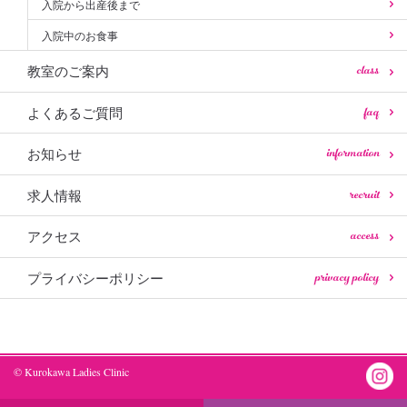
入院から出産後まで
入院中のお食事
class
教室のご案内
faq
よくあるご質問
information
お知らせ
recruit
求人情報
access
アクセス
privacy policy
プライバシーポリシー
© Kurokawa Ladies Clinic