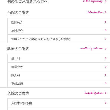
in the beginning
初めてご来院される方へ
introduction
当院のご案内
医師紹介
施設紹介
WHO/ユニセフ認定 赤ちゃんにやさしい病院
medical guidance
診療のご案内
産 科
無痛分娩
婦人科
不妊治療
hospitalization
入院のご案内
入院中の持ち物