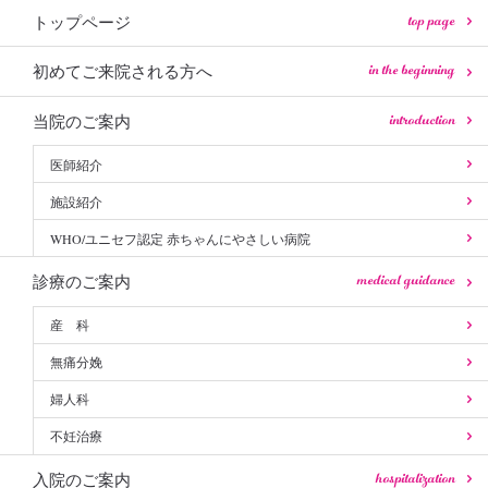
top page
トップページ
in the beginning
初めてご来院される方へ
introduction
当院のご案内
医師紹介
施設紹介
WHO/ユニセフ認定 赤ちゃんにやさしい病院
medical guidance
診療のご案内
産 科
無痛分娩
婦人科
不妊治療
hospitalization
入院のご案内