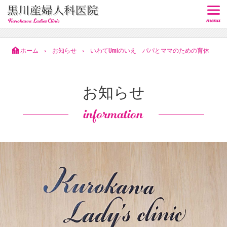
ホーム
お知らせ
いわてUmiのいえ パパとママのための育休
>
>
講座①のお知らせ
お知らせ
information