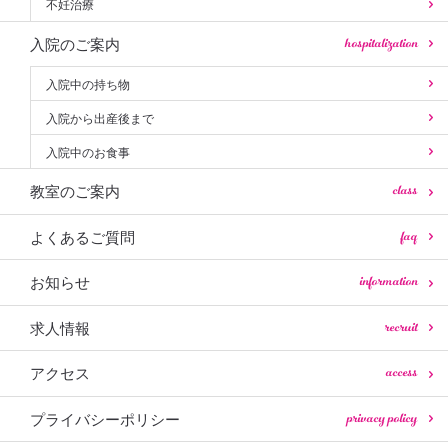
不妊治療
hospitalization
入院のご案内
入院中の持ち物
入院から出産後まで
入院中のお食事
class
教室のご案内
faq
よくあるご質問
information
お知らせ
recruit
求人情報
access
アクセス
privacy policy
プライバシーポリシー