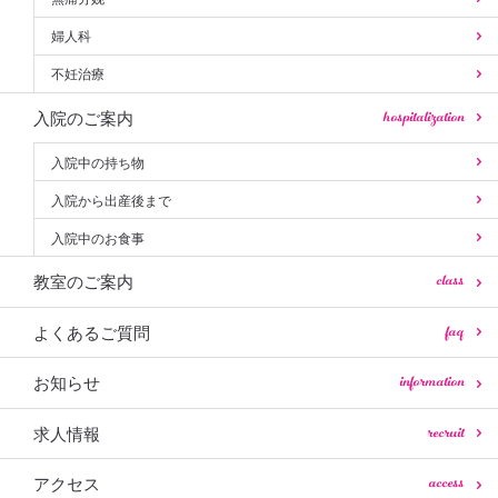
婦人科
不妊治療
hospitalization
入院のご案内
入院中の持ち物
入院から出産後まで
入院中のお食事
class
教室のご案内
faq
よくあるご質問
information
お知らせ
recruit
求人情報
access
アクセス