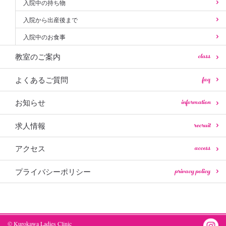
入院中の持ち物
入院から出産後まで
入院中のお食事
class
教室のご案内
faq
よくあるご質問
information
お知らせ
recruit
求人情報
access
アクセス
privacy policy
プライバシーポリシー
© Kurokawa Ladies Clinic