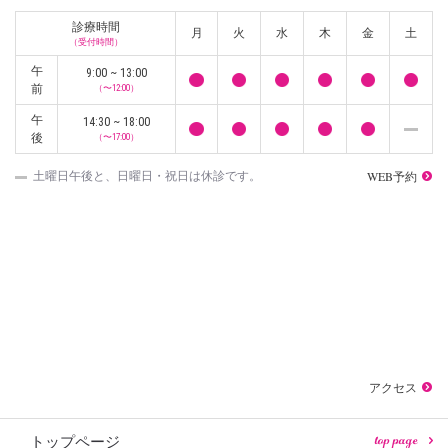
診療時間
月
火
水
木
金
土
（受付時間）
午
9:00 ~ 13:00
前
（〜12:00）
午
14:30 ~ 18:00
後
（〜17:00）
WEB予約
土曜日午後と、日曜日・祝日は休診です。
アクセス
top page
トップページ