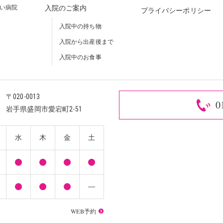
しい病院
入院のご案内
プライバシーポリシー
入院中の持ち物
入院から出産後まで
入院中のお食事
〒020-0013
0
岩手県盛岡市愛宕町2-51
水
木
金
土
WEB予約