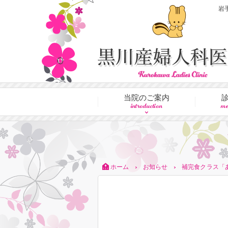
岩
当院のご案内
introduction
me
ホーム
お知らせ
補完食クラス「
>
>