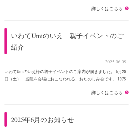
多目的ホールです。 開始時間は、9：30～となります。 遅れない
詳しくはこちら
ようにいらしてください。 参加対象 ...
いわてUmiのいえ 親子イベントのご
紹介
2025.06.09
いわてUmiのいえ様の親子イベントのご案内が届きました。 6月28
日（土） 当院を会場におこなわれる、おたのしみ会です。 1975
年 NHK幼児番組にお兄さん役で出演していた「米田和正」さんが
詳しくはこちら
盛岡にいらっしゃいます。 い ...
2025年6月のお知らせ