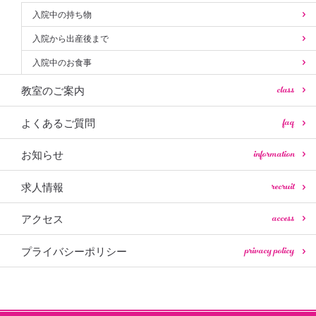
入院中の持ち物
入院から出産後まで
入院中のお食事
class
教室のご案内
faq
よくあるご質問
information
お知らせ
recruit
求人情報
access
アクセス
privacy policy
プライバシーポリシー